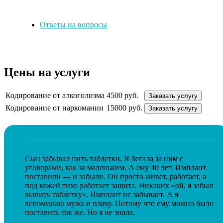
Ответы на вопросы
Цены на услуги
Кодирование от алкоголизма
4500 руб.
Заказать услугу
Кодирование от наркомании
15000 руб.
Заказать услугу
Сын забывал пить таблетки. Я бегала за ним с
уговорами, как за маленьким. А ему 40 лет. Имплант
поставили — и забыли. Он просто живет, работает, а
под кожей тихо работает защита. Никаких «ой, я забыл
выпить таблетку». Имплант не забывает. А я
вспоминаю мужа и плачу. Потому что ему можно было
поставить так же. Но я не знала.