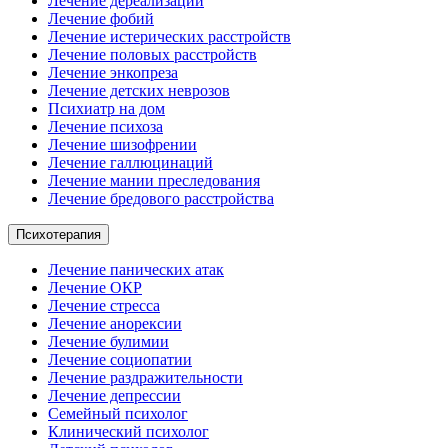
Лечение дереализации
Лечение фобий
Лечение истерических расстройств
Лечение половых расстройств
Лечение энкопреза
Лечение детских неврозов
Психиатр на дом
Лечение психоза
Лечение шизофрении
Лечение галлюцинаций
Лечение мании преследования
Лечение бредового расстройства
Психотерапия
Лечение панических атак
Лечение ОКР
Лечение стресса
Лечение анорексии
Лечение булимии
Лечение социопатии
Лечение раздражительности
Лечение депрессии
Семейный психолог
Клинический психолог