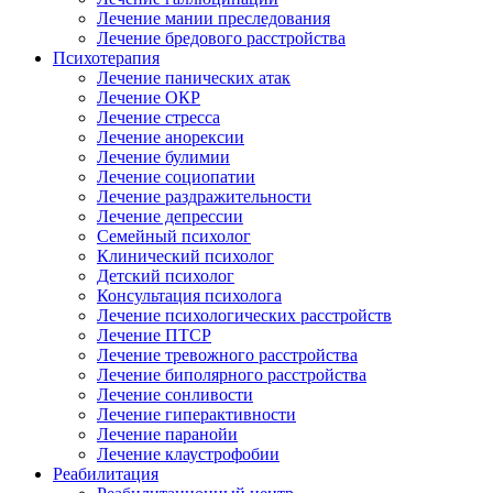
Лечение мании преследования
Лечение бредового расстройства
Психотерапия
Лечение панических атак
Лечение ОКР
Лечение стресса
Лечение анорексии
Лечение булимии
Лечение социопатии
Лечение раздражительности
Лечение депрессии
Семейный психолог
Клинический психолог
Детский психолог
Консультация психолога
Лечение психологических расстройств
Лечение ПТСР
Лечение тревожного расстройства
Лечение биполярного расстройства
Лечение сонливости
Лечение гиперактивности
Лечение паранойи
Лечение клаустрофобии
Реабилитация