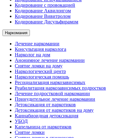
Кодирование с провокацией
Кодирование Аквилонгом
Кодирование Вивитролом
Кодирование Дисульфирамом
Наркомания
Лечение наркомании
Консультация нарколога
Нарколог на дом
Анонимное лечение наркомании
Снятие ломки на дому
Наркологический центр
Наркологическая помощь
Ресоциализация наркозависимых
Реабилитация наркозависимых подростков
Лечение подростковой наркомании
Принудительное лечение наркомании
Детоксикация от наркотиков
Детоксикация от наркотиков на дому
Каннабиоидная детоксикация
УБОД
Капельница от наркотиков
Снятие ломки
Снятие ломки в стационаре