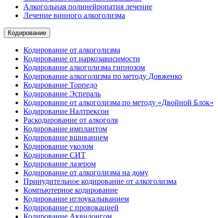
Алкогольная полинейропатия лечение
Лечение винного алкоголизма
Кодирование
Кодирование от алкоголизма
Кодирование от наркозависимости
Кодирование алкоголизма гипнозом
Кодирование алкоголизма по методу Довженко
Кодирование Торпедо
Кодирование Эспераль
Кодирование от алкоголизма по методу «Двойной Блок»
Кодирование Налтрексон
Раскодирование от алкоголя
Кодирование имплантом
Кодирование вшиванием
Кодирование уколом
Кодирование СИТ
Кодирование лазером
Кодирование от алкоголизма на дому
Принудительное кодирование от алкоголизма
Компьютерное кодирование
Кодирование иглоукалыванием
Кодирование с провокацией
Кодирование Аквилонгом