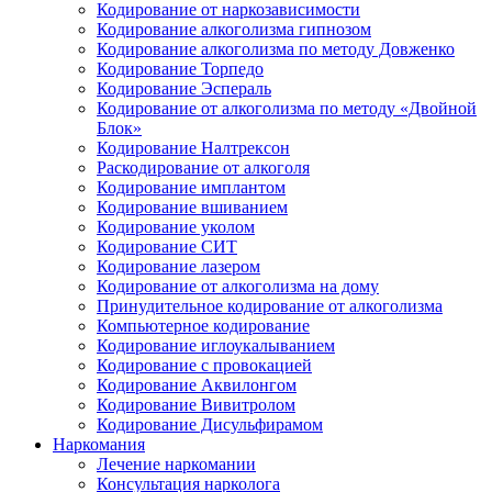
Кодирование от наркозависимости
Кодирование алкоголизма гипнозом
Кодирование алкоголизма по методу Довженко
Кодирование Торпедо
Кодирование Эспераль
Кодирование от алкоголизма по методу «Двойной
Блок»
Кодирование Налтрексон
Раскодирование от алкоголя
Кодирование имплантом
Кодирование вшиванием
Кодирование уколом
Кодирование СИТ
Кодирование лазером
Кодирование от алкоголизма на дому
Принудительное кодирование от алкоголизма
Компьютерное кодирование
Кодирование иглоукалыванием
Кодирование с провокацией
Кодирование Аквилонгом
Кодирование Вивитролом
Кодирование Дисульфирамом
Наркомания
Лечение наркомании
Консультация нарколога