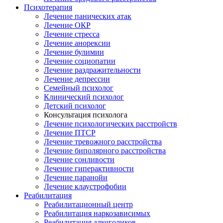
Психотерапия
Лечение панических атак
Лечение ОКР
Лечение стресса
Лечение анорексии
Лечение булимии
Лечение социопатии
Лечение раздражительности
Лечение депрессии
Семейный психолог
Клинический психолог
Детский психолог
Консультация психолога
Лечение психологических расстройств
Лечение ПТСР
Лечение тревожного расстройства
Лечение биполярного расстройства
Лечение сонливости
Лечение гиперактивности
Лечение паранойи
Лечение клаустрофобии
Реабилитация
Реабилитационный центр
Реабилитация наркозависимых
Реабилитация алкоголиков