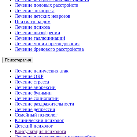
Лечение половых расстройств
Лечение энкопреза
Лечение детских неврозов
Психиатр на дом
Лечение психоза
Лечение шизофрении
Лечение галлюцинаций
Лечение мании преследования
Лечение бредового расстройства
Психотерапия
Лечение панических атак
Лечение ОКР
Лечение стресса
Лечение анорексии
Лечение булимии
Лечение социопатии
Лечение раздражительности
Лечение депрессии
Семейный психолог
Клинический психолог
Детский психолог
Консультация психолога
Лечение психологических расстройств