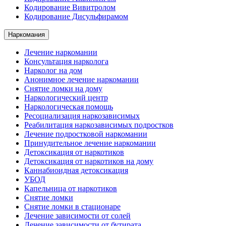
Кодирование Вивитролом
Кодирование Дисульфирамом
Наркомания
Лечение наркомании
Консультация нарколога
Нарколог на дом
Анонимное лечение наркомании
Снятие ломки на дому
Наркологический центр
Наркологическая помощь
Ресоциализация наркозависимых
Реабилитация наркозависимых подростков
Лечение подростковой наркомании
Принудительное лечение наркомании
Детоксикация от наркотиков
Детоксикация от наркотиков на дому
Каннабиоидная детоксикация
УБОД
Капельница от наркотиков
Снятие ломки
Снятие ломки в стационаре
Лечение зависимости от солей
Лечение зависимости от бутирата