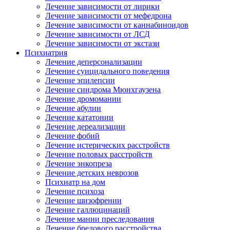
Лечение зависимости от лирики
Лечение зависимости от мефедрона
Лечение зависимости от каннабиноидов
Лечение зависимости от ЛСД
Лечение зависимости от экстази
Психиатрия
Лечение деперсонализации
Лечение суицидального поведения
Лечение эпилепсии
Лечение синдрома Мюнхгаузена
Лечение дромомании
Лечение абулии
Лечение кататонии
Лечение дереализации
Лечение фобий
Лечение истерических расстройств
Лечение половых расстройств
Лечение энкопреза
Лечение детских неврозов
Психиатр на дом
Лечение психоза
Лечение шизофрении
Лечение галлюцинаций
Лечение мании преследования
Лечение бредового расстройства