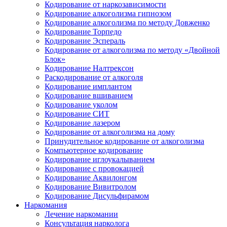
Кодирование от наркозависимости
Кодирование алкоголизма гипнозом
Кодирование алкоголизма по методу Довженко
Кодирование Торпедо
Кодирование Эспераль
Кодирование от алкоголизма по методу «Двойной
Блок»
Кодирование Налтрексон
Раскодирование от алкоголя
Кодирование имплантом
Кодирование вшиванием
Кодирование уколом
Кодирование СИТ
Кодирование лазером
Кодирование от алкоголизма на дому
Принудительное кодирование от алкоголизма
Компьютерное кодирование
Кодирование иглоукалыванием
Кодирование с провокацией
Кодирование Аквилонгом
Кодирование Вивитролом
Кодирование Дисульфирамом
Наркомания
Лечение наркомании
Консультация нарколога