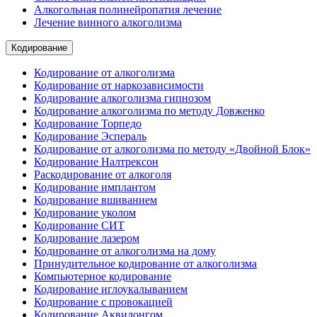
Алкогольная полинейропатия лечение
Лечение винного алкоголизма
Кодирование
Кодирование от алкоголизма
Кодирование от наркозависимости
Кодирование алкоголизма гипнозом
Кодирование алкоголизма по методу Довженко
Кодирование Торпедо
Кодирование Эспераль
Кодирование от алкоголизма по методу «Двойной Блок»
Кодирование Налтрексон
Раскодирование от алкоголя
Кодирование имплантом
Кодирование вшиванием
Кодирование уколом
Кодирование СИТ
Кодирование лазером
Кодирование от алкоголизма на дому
Принудительное кодирование от алкоголизма
Компьютерное кодирование
Кодирование иглоукалыванием
Кодирование с провокацией
Кодирование Аквилонгом