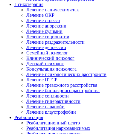
Психотерапия
Лечение панических атак
Лечение ОКР
Лечение стресса
Лечение анорексии
Лечение булимии
Лечение социопатии
Лечение раздражительности
Лечение депрессии
Семейный психолог
Клинический психолог
Детский психолог
Консультация психолога
Лечение психологических расстройств
Лечение ПТСР
Лечение тревожного расстройства
Лечение биполярного расстройства
Лечение сонливости
Лечение гиперактивности
Лечение паранойи
Лечение клаустрофобии
Реабилитация
Реабилитационный центр
Реабилитация наркозависимых
Реабилитация алкоголиков