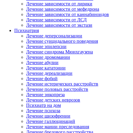
Лечение зависимости от лирики
Лечение зависимости от мефедрона
Лечение зависимости от каннабиноидов
Лечение зависимости от ЛСД
Лечение зависимости от экстази
Психиатрия
Лечение деперсонализации
Лечение суицидального поведения
Лечение эпилепсии
Лечение синдрома Мюнхгаузена
Лечение дромомании
Лечение абулии
Лечение кататонии
Лечение дереализации
Лечение фобий
Лечение истерических расстройств
Лечение половых расстройств
Лечение энкопреза
Лечение детских неврозов
Психиатр на дом
Лечение психоза
Лечение шизофрении
Лечение галлюцинаций
Лечение мании преследования
Лечение бредового расстройства