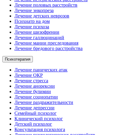
Лечение половых расстройств
Лечение энкопреза
Лечение детских неврозов
Психиатр на дом
Лечение психоза
Лечение шизофрении
Лечение галлюцинаций
Лечение мании преследования
Лечение бредового расстройства
Психотерапия
Лечение панических атак
Лечение ОКР
Лечение стресса
Лечение анорексии
Лечение булимии
Лечение социопатии
Лечение раздражительности
Лечение депрессии
Семейный психолог
Клинический психолог
Детский психолог
Консультация психолога
Лечение психологических расстройств