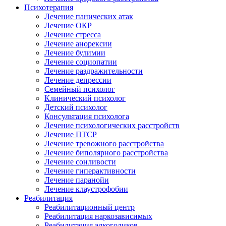
Психотерапия
Лечение панических атак
Лечение ОКР
Лечение стресса
Лечение анорексии
Лечение булимии
Лечение социопатии
Лечение раздражительности
Лечение депрессии
Семейный психолог
Клинический психолог
Детский психолог
Консультация психолога
Лечение психологических расстройств
Лечение ПТСР
Лечение тревожного расстройства
Лечение биполярного расстройства
Лечение сонливости
Лечение гиперактивности
Лечение паранойи
Лечение клаустрофобии
Реабилитация
Реабилитационный центр
Реабилитация наркозависимых
Реабилитация алкоголиков