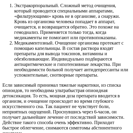
Экстракорпоральный. Сложный метод очищения,
который проводится специальными аппаратами,
«фильтрующими» кровь не в организме, а снаружи.
Кровь из организма человека попадает в аппарат,
очищается, и возвращается обратно. Это похоже на
гемодиализ. Применяется только тогда, когда
медикаменты не помогают или противопоказаны.
Медикаментозный. Очищение организма протекает с
помощью капельницы. В состав раствора входят
препараты для вывода токсинов, витамины и
обезболивающие. Индивидуально подбираются
антиаритмические и гипотензивные лекарства. При
необходимости больной получает антидепрессанты или
успокоительные, снотворные препараты.
Если зависимый принимал тяжелые наркотики, из списка
опиоидов, то необходима ультрабыстрая опиоидная
детоксикация. То есть, мощная доза препарата вводится в
организм, и очищение происходит во время глубокого
искусственного сна. Так пациент не чувствует боли,
неприятных ощущений. Проснувшись через 6-часов, он
получает дальнейшее лечение от последствий зависимости.
Действие такого способа очень эффективно. Приходит
быстрое облегчение, снимаются симптомы абстинентного