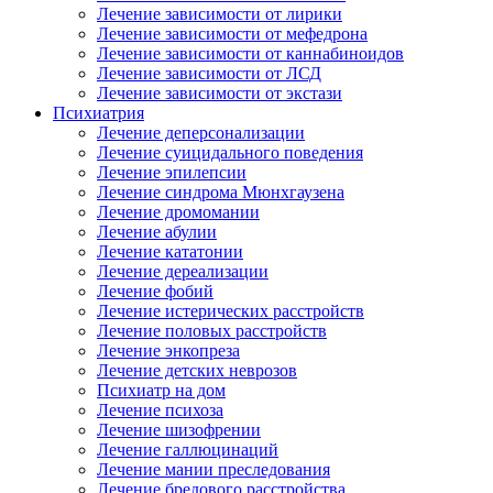
Лечение зависимости от лирики
Лечение зависимости от мефедрона
Лечение зависимости от каннабиноидов
Лечение зависимости от ЛСД
Лечение зависимости от экстази
Психиатрия
Лечение деперсонализации
Лечение суицидального поведения
Лечение эпилепсии
Лечение синдрома Мюнхгаузена
Лечение дромомании
Лечение абулии
Лечение кататонии
Лечение дереализации
Лечение фобий
Лечение истерических расстройств
Лечение половых расстройств
Лечение энкопреза
Лечение детских неврозов
Психиатр на дом
Лечение психоза
Лечение шизофрении
Лечение галлюцинаций
Лечение мании преследования
Лечение бредового расстройства