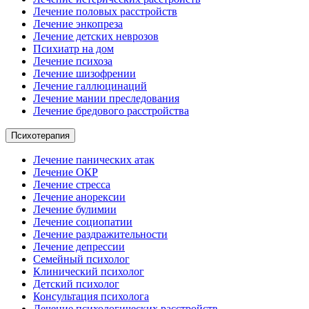
Лечение половых расстройств
Лечение энкопреза
Лечение детских неврозов
Психиатр на дом
Лечение психоза
Лечение шизофрении
Лечение галлюцинаций
Лечение мании преследования
Лечение бредового расстройства
Психотерапия
Лечение панических атак
Лечение ОКР
Лечение стресса
Лечение анорексии
Лечение булимии
Лечение социопатии
Лечение раздражительности
Лечение депрессии
Семейный психолог
Клинический психолог
Детский психолог
Консультация психолога
Лечение психологических расстройств