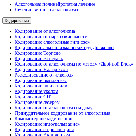
Алкогольная полинейропатия лечение
Лечение винного алкоголизма
Кодирование
Кодирование от алкоголизма
Кодирование от наркозависимости
Кодирование алкоголизма гипнозом
Кодирование алкоголизма по методу Довженко
Кодирование Торпедо
Кодирование Эспераль
Кодирование от алкоголизма по методу «Двойной Блок»
Кодирование Налтрексон
Раскодирование от алкоголя
Кодирование имплантом
Кодирование вшиванием
Кодирование уколом
Кодирование СИТ
Кодирование лазером
Кодирование от алкоголизма на дому
Принудительное кодирование от алкоголизма
Компьютерное кодирование
Кодирование иглоукалыванием
Кодирование с провокацией
Кодирование Аквилонгом