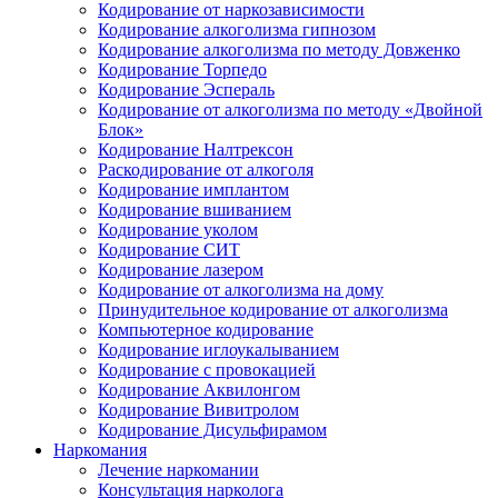
Кодирование от наркозависимости
Кодирование алкоголизма гипнозом
Кодирование алкоголизма по методу Довженко
Кодирование Торпедо
Кодирование Эспераль
Кодирование от алкоголизма по методу «Двойной
Блок»
Кодирование Налтрексон
Раскодирование от алкоголя
Кодирование имплантом
Кодирование вшиванием
Кодирование уколом
Кодирование СИТ
Кодирование лазером
Кодирование от алкоголизма на дому
Принудительное кодирование от алкоголизма
Компьютерное кодирование
Кодирование иглоукалыванием
Кодирование с провокацией
Кодирование Аквилонгом
Кодирование Вивитролом
Кодирование Дисульфирамом
Наркомания
Лечение наркомании
Консультация нарколога